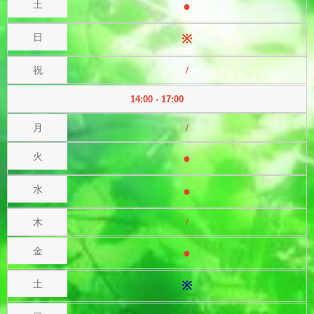
●
※
/
14:00 - 17:00
/
●
●
/
●
※